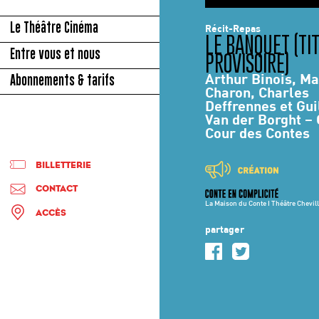
© LUC MIRABITO
Le Théâtre Cinéma
Récit-Repas
LE BANQUET (TI
Entre vous et nous
PROVISOIRE)
Arthur Binois, Ma
Abonnements & tarifs
Charon, Charles
Deffrennes et Gu
Van der Borght – 
Cour des Contes
BILLETTERIE
CONTACT
La Maison du Conte I Théâtre Chevil
ACCÈS
partager