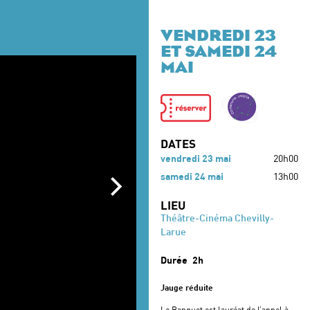
VENDREDI 23
ET SAMEDI 24
MAI
DATES
vendredi 23 mai
20h00
samedi 24 mai
13h00
LIEU
Théâtre-Cinéma Chevilly-
Larue
Durée
2h
Jauge réduite