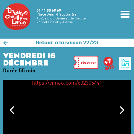
Aller au contenu principal
01 41 80 69 69
m
Place Jean-Paul Sartre
102, av. du Général de Gaulle
94550 Chevilly-Larue
<
Retour à la saison 22/23
VENDREDI 16
DÉCEMBRE
Durée 55 min.
https://vimeo.com/632305441