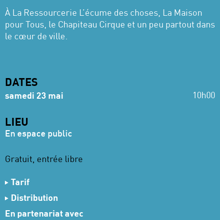
À La Ressourcerie L’écume des choses, La Maison
pour Tous, le Chapiteau Cirque et un peu partout dans
le cœur de ville.
DATES
10h00
samedi 23 mai
LIEU
En espace public
Gratuit, entrée libre
Tarif
Gratuit, entrée libre
Distribution
Avec
Senny Camara, Sarah Paquin, Laetitia Troussel-
En partenariat avec