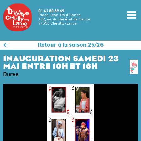
Aller au contenu principal
01 41 80 69 69
m
Place Jean-Paul Sartre
102, av. du Général de Gaulle
94550 Chevilly-Larue
<
Retour à la saison 25/26
INAUGURATION SAMEDI 23
MAI ENTRE 10H ET 16H
Durée