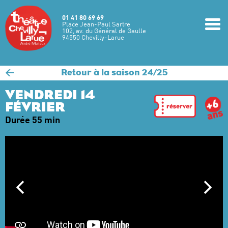
Aller au contenu principal
01 41 80 69 69
m
Place Jean-Paul Sartre
102, av. du Général de Gaulle
94550 Chevilly-Larue
<
Retour à la saison 24/25
VENDREDI 14
FÉVRIER
Durée 55 min