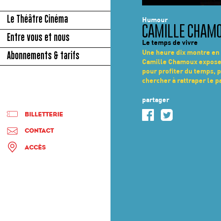
© CHRISTOPHE RAYNAUD DE LAGE
Le Théâtre Cinéma
Humour
CAMILLE CHAM
Entre vous et nous
Le temps de vivre
Une heure dix montre en
Abonnements & tarifs
Camille Chamoux expose
pour profiter du temps, p
chercher à rattraper le p
partager
BILLETTERIE
CONTACT
ACCÈS