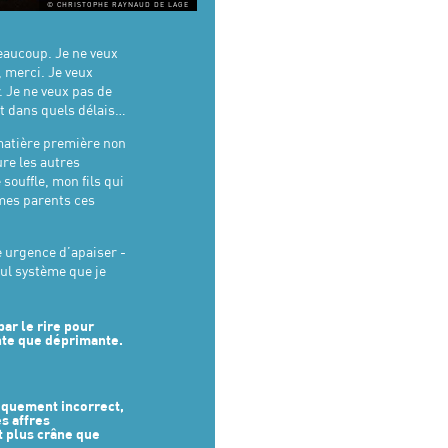
Coproduction
La Chouette – Théâtre
© CHRISTOPHE RAYNAUD DE LAGE
Costume
Constance Allain
du Petit Saint-Martin
Régie générale
Charly Lhuillier
Diffuseur
ACME Diffusion/Céline
Buet
aucoup. Je ne veux
, merci. Je veux
. Je ne veux pas de
et dans quels délais…
matière première non
ure les autres
ouffle, mon fils qui
 mes parents ces
 urgence d’apaiser -
ul système que je
par le rire pour
nte que déprimante.
tiquement incorrect,
es affres
nt plus crâne que