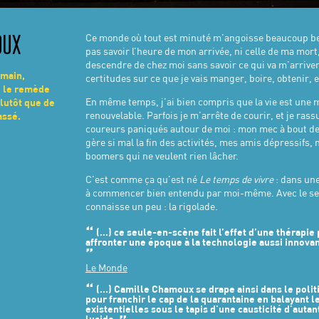
Ce monde où tout est minuté m’angoisse beaucoup be
OUX
pas savoir l’heure de mon arrivée, ni celle de ma mort
descendre de chez moi sans savoir ce qui va m’arriver
 main,
certitudes sur ce que je vais manger, boire, obtenir, 
 le remède
En même temps, j’ai bien compris que la vie est une 
lutôt que de
renouvelable. Parfois je m’arrête de courir, et je rass
assé.
coureurs paniqués autour de moi : mon mec à bout de s
gère si mal la fin des activités, mes amis dépressifs,
boomers qui ne veulent rien lâcher.
C’est comme ça qu’est né
Le temps de vivre
: dans une
à commencer bien entendu par moi-même. Avec le se
connaisse un peu : la rigolade.
(…) ce seule-en-scène fait l’effet d’une thérapie 
affronter une époque à la technologie aussi innova
Le Monde
(...) Camille Chamoux se drape ainsi dans le poli
pour franchir le cap de la quarantaine en balayant l
existentielles sous le tapis d'une causticité d'auta