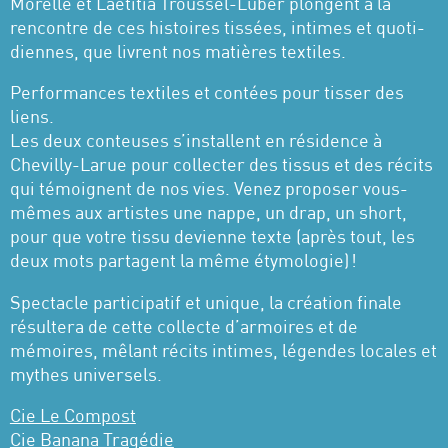
Morelle et Laeti­tia Trous­sel-Luber plongent à la
rencontre de ces histoires tissées, intimes et quoti­
diennes, que livrent nos matières textiles.
Performances textiles et contées pour tisser des
liens.
Les deux conteuses s’installent en résidence à
Chevilly-Larue pour collecter des tissus et des récits
qui témoignent de nos vies. Venez propo­ser vous-
mêmes aux artistes une nappe, un drap, un short,
pour que votre tissu devienne texte (après tout, les
deux mots partagent la même étymo­lo­gie) !
Spec­tacle parti­ci­pa­tif et unique, la créa­tion finale
résul­tera de cette collecte d’ar­moires et de
mémoires, mêlant récits intimes, légendes locales et
mythes univer­sels.
Cie Le Compost
Cie Banana Tragédie