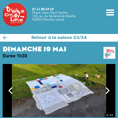
Aller au contenu principal
01 41 80 69 69
m
Place Jean-Paul Sartre
102, av. du Général de Gaulle
94550 Chevilly-Larue
<
Retour à la saison 23/24
DIMANCHE 19 MAI
Durée 1h30
© DR