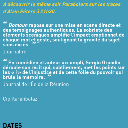
A découvrir le même soir Parabolers sur les traces
d’Alain Péters à 21h30.
Domoun
repose sur une mise en scène directe et
des témoignages authentiques. La sobriété des
éléments scéniques amplifie l’impact émotionnel de
chaque mot et geste, soulignant la gravité du sujet
sans excès.
Journal.re
En comédien et auteur accompli, Sergio Grondin
déroule son récit qui, subtilement, met les points sur
les « i » de l’injustice et de cette folie du pouvoir qui
brûle la mémoire.
Journal de l’Île de la Réunion
Cie Karanbolaz
DATES