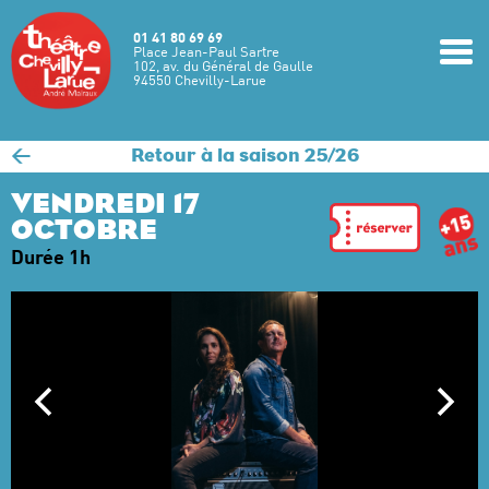
Aller au contenu principal
01 41 80 69 69
m
Place Jean-Paul Sartre
102, av. du Général de Gaulle
94550 Chevilly-Larue
<
Retour à la saison 25/26
VENDREDI 17
OCTOBRE
Durée 1h