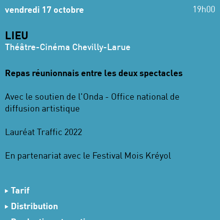
19h00
vendredi 17 octobre
LIEU
Théâtre-Cinéma Chevilly-Larue
Repas réunionnais entre les deux spectacles
Avec le soutien de l'Onda - Office national de
diffusion artistique
Lauréat Traffic 2022
En partenariat avec le Festival Mois Kréyol
Tarif
21 € Tarif Plein
Distribution
15 € Tarif Réduit
Écriture
Sergio Grondin