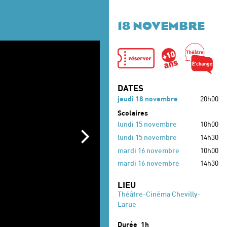
18 NOVEMBRE
DATES
jeudi 18 novembre
20h00
Scolaires
lundi 15 novembre
10h00
lundi 15 novembre
14h30
mardi 16 novembre
10h00
mardi 16 novembre
14h30
LIEU
Théâtre-Cinéma Chevilly-
Larue
Durée
1h