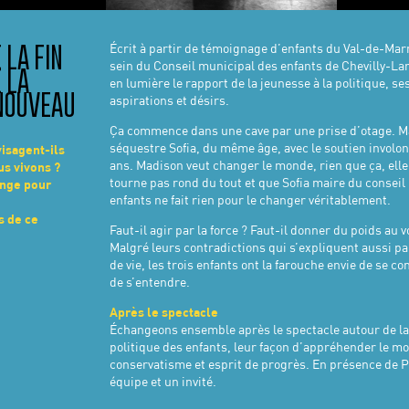
Écrit à partir de témoignage d’enfants du Val-de-Ma
 LA FIN
sein du Conseil municipal des enfants de Chevilly-Lar
 LA
en lumière le rapport de la jeunesse à la politique, se
 NOUVEAU
aspirations et désirs.
Ça commence dans une cave par une prise d’otage. M
séquestre Sofia, du même âge, avec le soutien involon
isagent-ils
ans. Madison veut changer le monde, rien que ça, elle 
s vivons ?
tourne pas rond du tout et que Sofia maire du conseil
ange pour
enfants ne fait rien pour le changer véritablement.
s de ce
Faut-il agir par la force ? Faut-il donner du poids au v
Malgré leurs contradictions qui s’expliquent aussi pa
de vie, les trois enfants ont la farouche envie de se c
de s’entendre.
Après le spectacle
Échangeons ensemble après le spectacle autour de l
politique des enfants, leur façon d’appréhender le m
conservatisme et esprit de progrès. En présence de P
équipe et un invité.