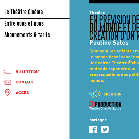
© JULIETTE MAS
Le Théâtre Cinéma
Théâtre
EN PRÉVISION DE
Entre vous et nous
DU MONDE ET DE
Abonnements & tarifs
CRÉATION D'UN
Pauline Sales
Comment les enfants env
le monde dans lequel nou
Une soirée Théâtre É'ch
tenter de répondre aux
BILLETTERIE
préoccupations des petit
monde.
CONTACT
ACCÈS
Théâtre Chevilly-Larue
partager