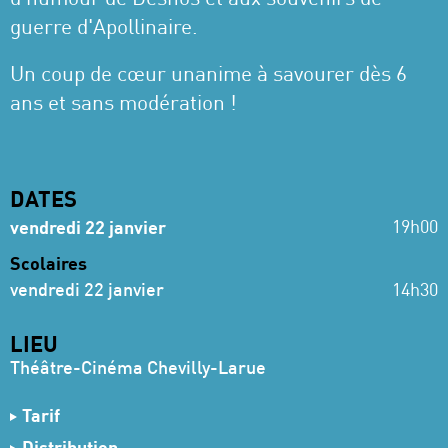
d'humour de Desnos et aux souvenirs de
guerre d'Apollinaire.
Un coup de cœur unanime à savourer dès 6
ans et sans modération !
DATES
19h00
vendredi 22 janvier
Scolaires
vendredi 22 janvier
14h30
LIEU
Théâtre-Cinéma Chevilly-Larue
Tarif
6,50 €
Adulte, Tarif réduit et - 25 ans