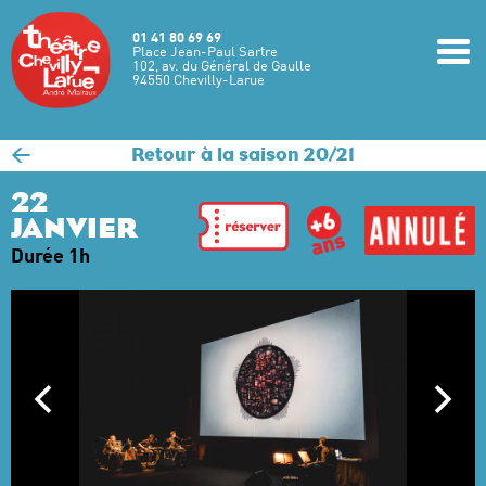
Aller au contenu principal
01 41 80 69 69
m
Place Jean-Paul Sartre
102, av. du Général de Gaulle
94550 Chevilly-Larue
<
Retour à la saison 20/21
22
JANVIER
Durée 1h