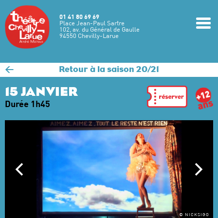
Aller au contenu principal
01 41 80 69 69
m
Place Jean-Paul Sartre
102, av. du Général de Gaulle
94550 Chevilly-Larue
<
Retour à la saison 20/21
15 JANVIER
Durée 1h45
© NICKSIGO