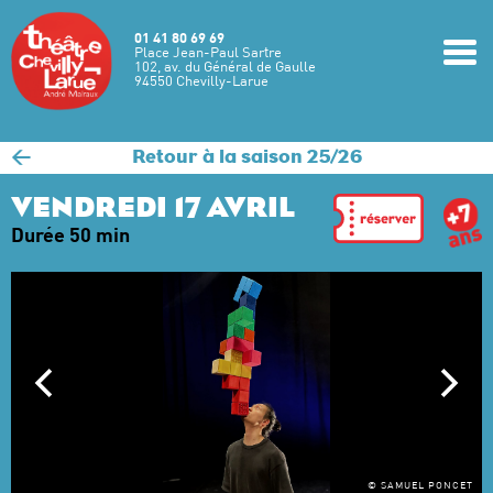
Aller au contenu principal
01 41 80 69 69
m
Place Jean-Paul Sartre
102, av. du Général de Gaulle
94550 Chevilly-Larue
<
Retour à la saison 25/26
VENDREDI 17 AVRIL
Durée 50 min
© SAMUEL PONCET