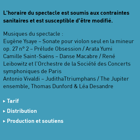
L'horaire du spectacle est soumis aux contraintes
sanitaires et est susceptible d'être modifié.
Musiques du spectacle :
Eugène Ysaye – Sonate pour violon seul en la mineur
op. 27 n° 2 – Prélude Obsession / Arata Yumi
Camille Saint-Saëns – Danse Macabre / René
Leibowitz et l'Orchestre de la Société des Concerts
symphoniques de Paris
Antonio Vivaldi – JudithaTtriumphans / The Jupiter
ensemble, Thomas Dunford & Léa Desandre
Tarif
6,50 €
Tarif unique
Distribution
3 €
Enfant
Chorégraphie
Christian et François Ben Aïm
Production et soutiens
Danseurs interprètes
Christian Ben Aïm, Johan
Production
CFB 451
Bichot, Chiara Corbetta, Thibaut Eiferman, Marie
Coproduction
Esch Theater – Luxembourg, Le Trident