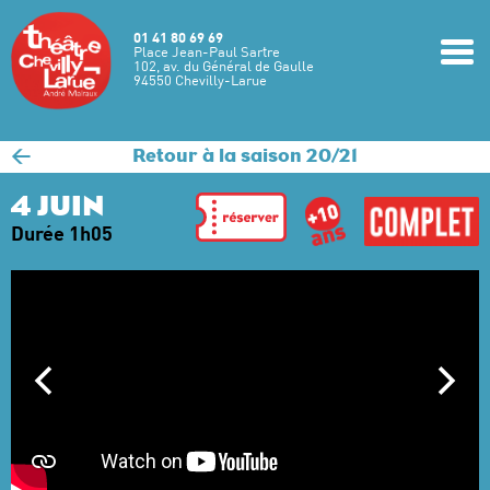
Aller au contenu principal
01 41 80 69 69
m
Place Jean-Paul Sartre
102, av. du Général de Gaulle
94550 Chevilly-Larue
<
Retour à la saison 20/21
4 JUIN
Durée 1h05