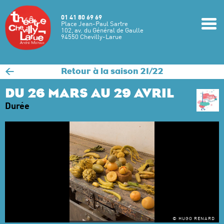
Aller au contenu principal
01 41 80 69 69
m
Place Jean-Paul Sartre
102, av. du Général de Gaulle
94550 Chevilly-Larue
<
Retour à la saison 21/22
DU 26 MARS AU 29 AVRIL
Durée
© HUGO RENARD