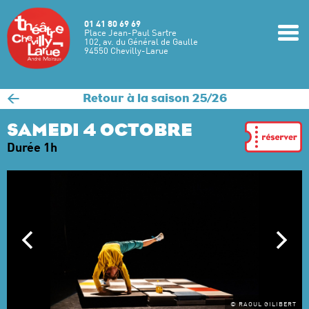
Aller au contenu principal
01 41 80 69 69
m
Place Jean-Paul Sartre
102, av. du Général de Gaulle
94550 Chevilly-Larue
<
Retour à la saison 25/26
SAMEDI 4 OCTOBRE
Durée 1h
© RAOUL GILIBERT