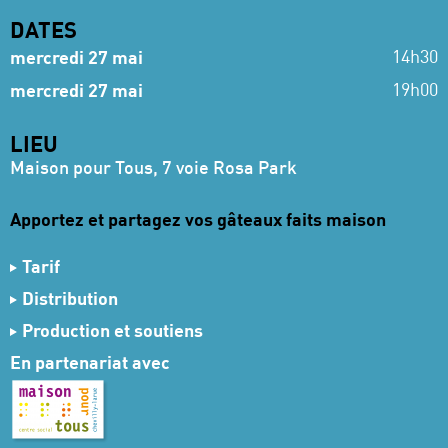
DATES
14h30
mercredi 27 mai
19h00
mercredi 27 mai
LIEU
Maison pour Tous, 7 voie Rosa Park
Apportez et partagez vos gâteaux faits maison
Tarif
7,50 € Parent
Distribution
5 € Enfant
Conception
Gwendoline Soublin
Production et soutiens
25 € Pass Grand Dire
Mise en scène
Fiona Chauvin et Olivier Letellier
Production
Tréteaux de France - Centre dramatique
En partenariat avec
Jeu (en alternance)
Maëlle Agbodjan, Maud Bouchat,
national.
Fiona Chauvin, Maya Lopez et Brice Magdinier
Accueil en résidence
École Marcel Cachin –
Costumes
Fiona Chauvin
Champigny-sur-Marne ; CRR 93 Conservatoire à
Scénographie
Cerise Guyon