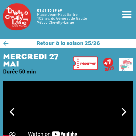
Aller au contenu principal
01 41 80 69 69
m
Place Jean-Paul Sartre
102, av. du Général de Gaulle
94550 Chevilly-Larue
<
Retour à la saison 25/26
MERCREDI 27
MAI
Durée 50 min