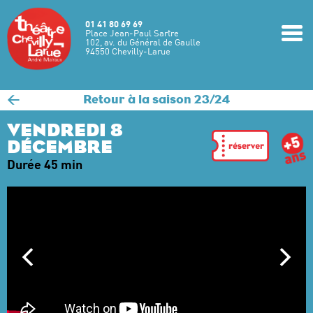
Aller au contenu principal
01 41 80 69 69
m
Place Jean-Paul Sartre
102, av. du Général de Gaulle
94550 Chevilly-Larue
<
Retour à la saison 23/24
VENDREDI 8
DÉCEMBRE
Durée 45 min