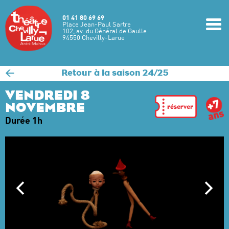
Aller au contenu principal
01 41 80 69 69
m
Place Jean-Paul Sartre
102, av. du Général de Gaulle
94550 Chevilly-Larue
<
Retour à la saison 24/25
VENDREDI 8
NOVEMBRE
Durée 1h