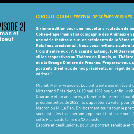
CIRCUIT COURT
FESTIVAL DE SCÈNES VOISINES
ISODE 2)
Sixième édition pour une nouvelle circulation de bo
rman et
Cohen-Paperman et sa compagnie des Animaux en 
toeuf
une série théâtrale sur les présidents de la Vème r
Rois (nos présidents). Nous vous invitons à suivre 
trois d’entre eux : V. Giscard d’Estaing, F. Mitterrand
villes respectives au Théâtre de Rungis, au Théâtr
et à la Grange Dimière de Fresnes. Préparez-vous à
portraits théâtraux de nos présidents, un régal de t
vérités !
Michel, Marie-France et Luc ont trente ans et rêvent 
Mitterrand Président, le 10 mai 1981 pour, enfin, « cha
Quarante et un ans après, à la veille du premier tour d
présidentielles de 2022, ils s’apprêtent à voter pour 
Macron ou M. Le Pen. En incarnant tour à tour le pre
socialiste, les trois personnages vont tenter de nous
cette France de la fin du XXe siècle.
Espoirs et désillusions, pour un portrait sensible et 