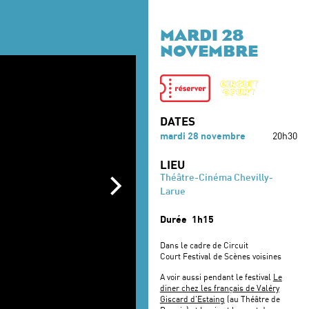
MARDI 28
NOVEMBRE
DATES
mardi 28 novembre
20h30
LIEU
Théâtre-Cinéma Chevilly-
Larue
Durée
1h15
Dans le cadre de Circuit
Court Festival de Scènes voisines
A voir aussi pendant le festival
Le
diner chez les français de Valéry
Giscard d'Estaing
(au Théâtre de