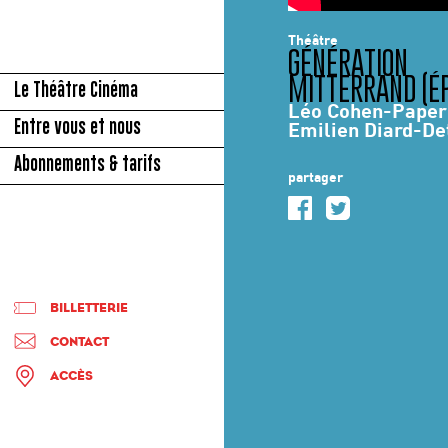
Théâtre
GÉNÉRATION
MITTERRAND (ÉP
Le Théâtre Cinéma
Léo Cohen-Pape
Entre vous et nous
Emilien Diard-De
Abonnements & tarifs
partager
BILLETTERIE
CONTACT
ACCÈS