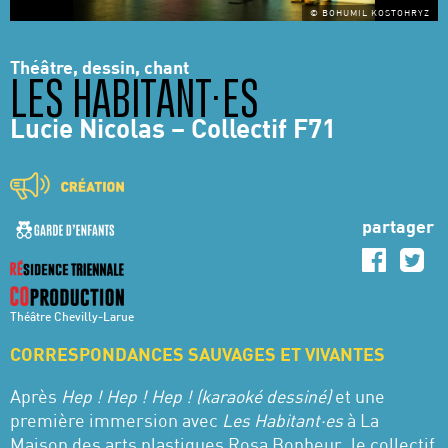
© BOHUMIL KOSTOHRYZ
Théâtre, dessin, chant
LES HABITANT·ES
Lucie Nicolas – Collectif F71
partager
Théâtre Chevilly-Larue
CORRESPONDANCES SAUVAGES ET VIVANTES
Après
Hep ! Hep ! Hep ! (karaoké dessiné)
et une
première immersion avec
Les Habitant·es
à La
Maison des arts plastiques Rosa Bonheur, le collectif