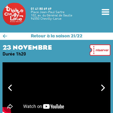
Aller au contenu principal
01 41 80 69 69
m
Place Jean-Paul Sartre
102, av. du Général de Gaulle
94550 Chevilly-Larue
<
Retour à la saison 21/22
23 NOVEMBRE
Durée 1h20