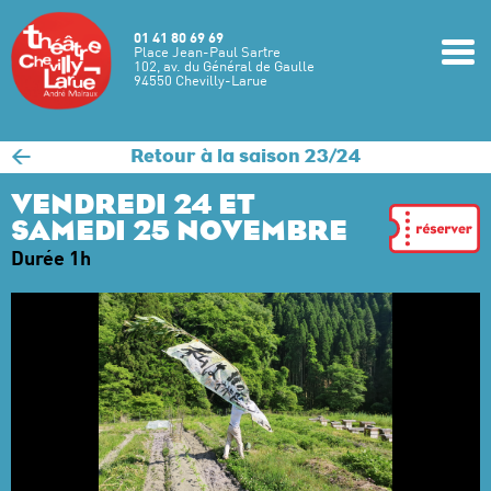
Aller au contenu principal
01 41 80 69 69
m
Place Jean-Paul Sartre
102, av. du Général de Gaulle
94550 Chevilly-Larue
<
Retour à la saison 23/24
VENDREDI 24 ET
SAMEDI 25 NOVEMBRE
Durée 1h