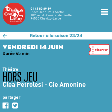
Aller au contenu principal
01 41 80 69 69
m
Place Jean-Paul Sartre
102, av. du Général de Gaulle
94550 Chevilly-Larue
<
Retour à la saison 23/24
VENDREDI 14 JUIN
Durée 45 min
Théâtre
HORS JEU
Clea Petrolesi - Cie Amonine
partager