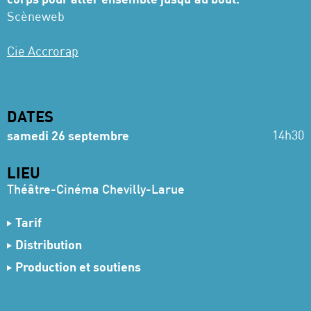
Scèneweb
Cie Accrorap
DATES
14h30
samedi 26 septembre
LIEU
Théâtre-Cinéma Chevilly-Larue
Tarif
Gratuit
Distribution
Chorégraphie
Kader Attou
Production et soutiens
Interprétation
Alexis de Saint Jean, Jikay, Damien
Production
Compagnie Accrorap.
Bourletsis, Aline Lopes, Alexia Lambert, Yann
Coproduction
Scènes et Cinés, Scène conventionnée