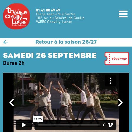
Aller au contenu principal
01 41 80 69 69
m
Place Jean-Paul Sartre
102, av. du Général de Gaulle
94550 Chevilly-Larue
<
Retour à la saison 26/27
SAMEDI 26 SEPTEMBRE
Durée 2h