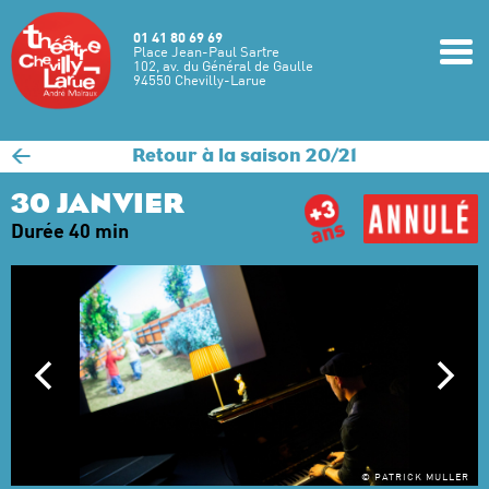
Aller au contenu principal
01 41 80 69 69
m
Place Jean-Paul Sartre
102, av. du Général de Gaulle
94550 Chevilly-Larue
<
Retour à la saison 20/21
30 JANVIER
Durée 40 min
© PATRICK MULLER