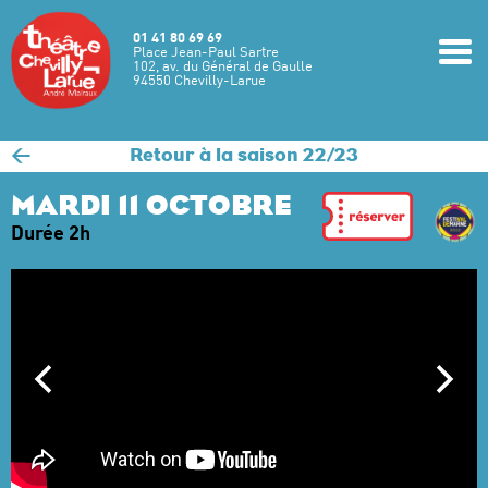
Aller au contenu principal
01 41 80 69 69
m
Place Jean-Paul Sartre
102, av. du Général de Gaulle
94550 Chevilly-Larue
<
Retour à la saison 22/23
MARDI 11 OCTOBRE
Durée 2h