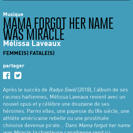
Musique
MAMA FORGOT HER NAME
WAS MIRACLE
Mélissa Laveaux
FEMME(S) FATALE(S)
partager
Après le succès de
Radyo Siwèl
(2018), l’album de ses
racines haïtiennes, Mélissa Laveaux revient avec un
nouvel opus et y célèbre une douzaine de ses
héroïnes. Parmi elles, une papesse du IXe siècle, une
athlète américaine rebelle ou une prostituée
chinoise devenue pirate… Dans
Mama forgot her name
was Miracle
, la chanteuse canadienne rend ici