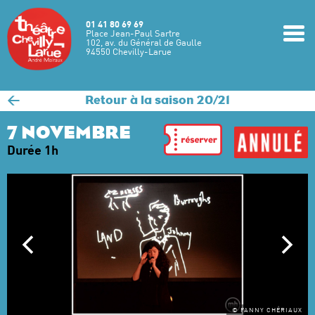
Aller au contenu principal
01 41 80 69 69
m
Place Jean-Paul Sartre
102, av. du Général de Gaulle
94550 Chevilly-Larue
<
Retour à la saison 20/21
7 NOVEMBRE
Durée 1h
© FANNY CHÉRIAUX