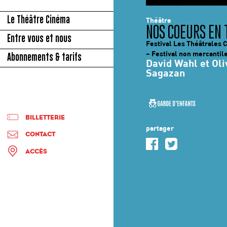
Le Théâtre Cinéma
Théâtre
NOS COEURS EN 
Entre vous et nous
Festival Les Théâtrales 
– Festival non mercantil
Abonnements & tarifs
David Wahl et Oli
Sagazan
BILLETTERIE
partager
CONTACT
ACCÈS