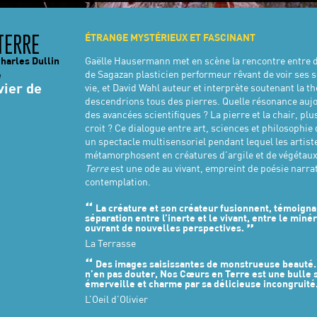
ÉTRANGE MYSTÉRIEUX ET FASCINANT
TERRE
Charles Dullin
Gaëlle Hausermann met en scène la rencontre entre de
de Sagazan plasticien performeur rêvant de voir ses 
e
vier de
vie, et David Wahl auteur et interprète soutenant la t
descendrions tous des pierres. Quelle résonance aujo
des avancées scientifiques ? La pierre et la chair, pl
croit ? Ce dialogue entre art, sciences et philosophi
un spectacle multisensoriel pendant lequel les artist
métamorphosent en créatures d’argile et de végétau
Terre
est une ode au vivant, empreint de poésie narrat
contemplation.
La créature et son créateur fusionnent, témoigna
séparation entre l’inerte et le vivant, entre le minér
ouvrant de nouvelles perspectives.
La Terrasse
Des images saisissantes de monstrueuse beauté
n’en pas douter, Nos Cœurs en Terre est une bulle
émerveille et charme par sa délicieuse incongruité
L’Oeil d’Olivier