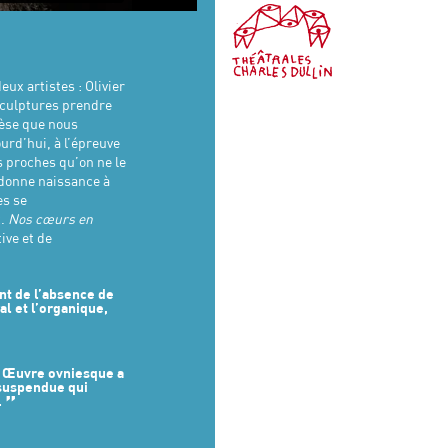
Mise en scène de
Gaëlle
Festival d’Avignon, Le Quartz – Scène
Hausermann
nationale de Brest, le Théâtre du
Avec
Olivier de Sagazan et David
Champ au Roy – Guingamp.
Wahl
Avec l'aide de
la Ville de Brest, de la
Lumières
Jérôme Delporte
Région Bretagne, du Conseil
ux artistes : Olivier
Régie générale
Anne Wagner Dit
départemental du Finistère, du
Reinhardt
sculptures prendre
Ministère de la Culture - DRAC
Régie lumière
Alexis Dedieu
hèse que nous
Bretagne dans le cadre du Plan de
Direction de production, diffusion
relance 2022 et de l’ONYX, Théâtre de
urd’hui, à l’épreuve
Emmanuel Magis, Mascaret
Saint-Herblain – Scène
us proches qu’on ne le
production
conventionnée d’intérêt national Art
e donne naissance à
et Création pour la danse et les arts
es se
du cirque pour la reprise 2022/2023
x.
Nos cœurs en
et de Spectacle Vivant Bretagne.
ive et de
Avec le soutien du
CENTQUATRE-
PARIS et de la Ville de Paris
David Wahl est artiste associé à
Océanopolis Brest, Centre national
nt de l’absence de
de culture scientifique dédié à
al et l’organique,
l’Océan.
. Œuvre ovniesque a
 suspendue qui
.