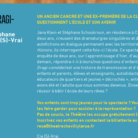
UN ANCIEN CANCRE ET UNE EX-PREMIÈRE DE LA C
RAGI-
QUESTIONNENT L’ÉCOLE ET SON AVENIR
Jana Klein et Stéphane Schoukroun, en résidence à C
éphane
deux ans, creusent des dramaturgies singulières et
(S)-Vrai
autofictions en dialogue permanent avec les territoir
Histoire
, ils interrogent cette fois-ci l’école. Ce spec
enquête de deux ans, sur l’apprentissage d’hier, d’au
demain, répondra-t-il à leurs/nos questions d’enfant
(tragi-comédie)
est une histoire de transmission et d
enfants et parents, élèves et enseignants, autodidact
éducateurs de quartiers et jeunes « décrochés », entr
avons été et l’adulte que nous sommes devenus. Ense
réussir à bâtir l’école de leurs rêves ?
Vos enfants sont trop jeunes pour le spectacle ? Vo
les faire garder pour assister à la représentation ?
Pas de soucis, le Théâtre les occupe gratuitement (à
Inscrivez vos enfants en contactant la billetterie au
resa@theatrechevillylarue.fr
Cie (S)-Vrai