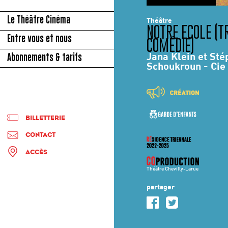
Le Théâtre Cinéma
Théâtre
NOTRE ECOLE (T
Entre vous et nous
COMÉDIE)
Jana Klein et St
Abonnements & tarifs
Schoukroun - Cie 
BILLETTERIE
CONTACT
ACCÈS
Théâtre Chevilly-Larue
partager