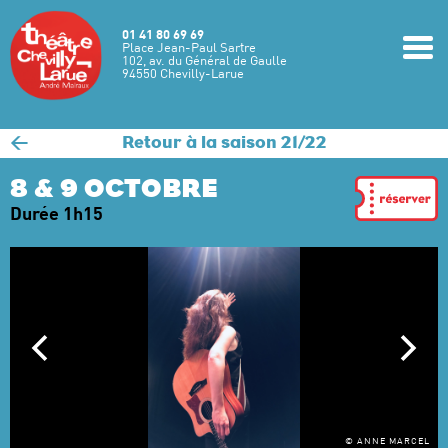
Aller au contenu principal
01 41 80 69 69
m
Place Jean-Paul Sartre
102, av. du Général de Gaulle
94550 Chevilly-Larue
<
Retour à la saison 21/22
8 & 9 OCTOBRE
Durée 1h15
© ANNE MARCEL