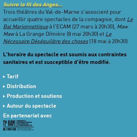
Suivre le fil des Anges...
Trois théâtres du Val-de-Marne s'associent pour
accueillir quatre spectacles de la compagnie, dont
Le
Bal Marionnettique
à l'ECAM (27 mars à 20h30),
Maw
Maw
à La Grange Dîmière (8 mai 20h30) et
Le
Nécessaire Déséquilibre des choses
(18 mai à 20h30)
L'horaire du spectacle est soumis aux contraintes
sanitaires et est susceptible d'être modifié.
Tarif
Focus Les Anges
Distribution
Le premier spectacle tarif classique
Les artistes qui conversent
Fabrizio Montecchi et
Production et soutiens
puis
9€
les autres spectacles du cycle
Suivre le fil des
Camille Trouvé
Coproduction
Festival mondial des théâtres de
Autour du spectacle
Anges
Le regard qui fictionne
Brice Berthoud
marionnettes – Charleville-Mézières, Teatro Gioco
Évènements
En partenariat avec
Voix
Noëmi Waysfeld
enregistrée par
Arthur
Vita, Les Anges au Plafond Une commande du
19 €
Tarif plein
Simonini
Festival mondial des théâtres de marionnettes de
13 €
Tarif réduit
Violoncelle
Martina Rodriguez
enregistrée par
Charleville-Mézières pour sa vingtième édition
9 €
- 25 ans