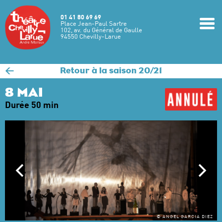
Aller au contenu principal
01 41 80 69 69
m
Place Jean-Paul Sartre
102, av. du Général de Gaulle
94550 Chevilly-Larue
<
Retour à la saison 20/21
8 MAI
Durée 50 min
© ANGEL GARCIA DIEZ