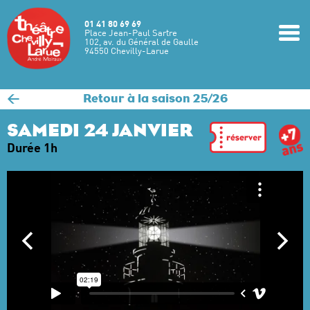
Aller au contenu principal
01 41 80 69 69
m
Place Jean-Paul Sartre
102, av. du Général de Gaulle
94550 Chevilly-Larue
<
Retour à la saison 25/26
SAMEDI 24 JANVIER
Durée 1h