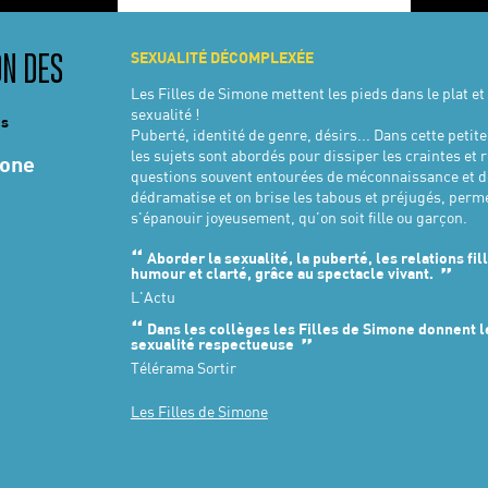
SEXUALITÉ DÉCOMPLEXÉE
ON DES
Les Filles de Simone mettent les pieds dans le plat et
sexualité !
es
Puberté, identité de genre, désirs... Dans cette petit
les sujets sont abordés pour dissiper les craintes et
mone
questions souvent entourées de méconnaissance et de
dédramatise et on brise les tabous et préjugés, perm
s'épanouir joyeusement, qu’on soit fille ou garçon.
Aborder la sexualité, la puberté, les relations fi
humour et clarté, grâce au spectacle vivant.
L'Actu
Dans les collèges les Filles de Simone donnent l
sexualité respectueuse
Télérama Sortir
Les Filles de Simone