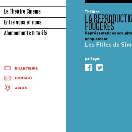
© DR
Le Théâtre Cinéma
Théâtre
LA REPRODUCTI
Entre vous et nous
FOUGÈRES
Abonnements & tarifs
Représentations scolair
uniquement
Les Filles de Si
partager
BILLETTERIE
CONTACT
ACCÈS