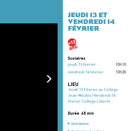
JEUDI 13 ET
VENDREDI 14
FÉVRIER
Scolaires
jeudi 13 février
10h10
vendredi 14 février
10h30
LIEU
Jeudi 13 Février au Collège
Jean-Moulin / Vendredi 14
février Collège Liberté
Durée
45 min
Distribution
Création collective
Les Filles de