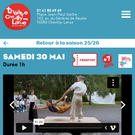
Aller au contenu principal
01 41 80 69 69
m
Place Jean-Paul Sartre
102, av. du Général de Gaulle
94550 Chevilly-Larue
<
Retour à la saison 25/26
SAMEDI 30 MAI
Durée 1h