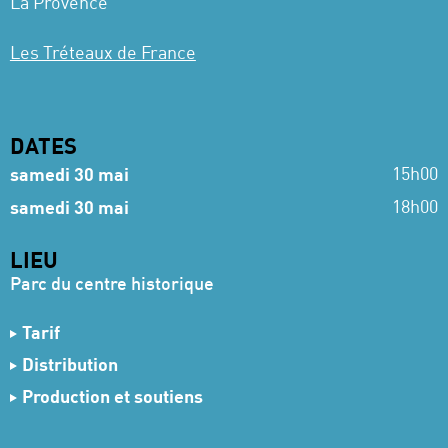
La Provence
Les Tréteaux de France
DATES
15h00
samedi 30 mai
18h00
samedi 30 mai
LIEU
Parc du centre historique
Tarif
7,50 € Parent
Distribution
5 € Enfant
D’après
Michael Morpurgo
Production et soutiens
25 € Pass Grand Dire
Adaptation
Gaëtan Gauvain
Production
Tréteaux de France - Centre dramatique
Mise en scène
Jonathan Salmon