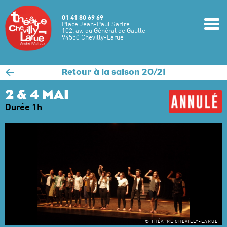
Aller au contenu principal
01 41 80 69 69
m
Place Jean-Paul Sartre
102, av. du Général de Gaulle
94550 Chevilly-Larue
<
Retour à la saison 20/21
2 & 4 MAI
Durée 1h
© THÉÂTRE CHEVILLY-LARUE