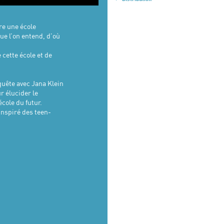
Mise en scène
Cie (S)-Vrai - Jana
Klein et Stépahne Schoukroun
Jeu
Amélie Bernigole, Sara Bouider,
re une école
Guillaume Couverchel-
ue l’on entend, d’où
Gaultier, Benjamin Crevier-
Marquant,
 cette école et de
Bintou Diakité, Eva Guillot, Lili Rose
Mégy, Hanaé Luu-Van, Evan Ozbey et
Aina Rakotonokly.
nquête avec Jana Klein
r élucider le
cole du futur.
 inspiré des teen-