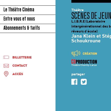
Le Théâtre Cinéma
Théâtre
SCÈNES DE JEU
Entre vous et nous
L.I.B.R.E (Laboratoire
intergénérationnel des b
Abonnements & tarifs
rêveurs d'école)
Jana Klein et St
Schoukroune
BILLETTERIE
Théâtre Chevilly-Larue
CONTACT
partager
ACCÈS