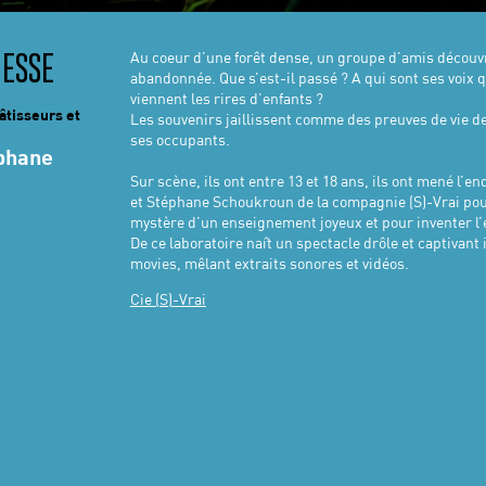
Au coeur d’une forêt dense, un groupe d’amis découv
NESSE
abandonnée. Que s’est-il passé ? A qui sont ses voix q
viennent les rires d’enfants ?
âtisseurs et
Les souvenirs jaillissent comme des preuves de vie de
ses occupants.
éphane
Sur scène, ils ont entre 13 et 18 ans, ils ont mené l’e
et Stéphane Schoukroun de la compagnie (S)-Vrai pou
mystère d’un enseignement joyeux et pour inventer l’é
De ce laboratoire naît un spectacle drôle et captivant
movies, mêlant extraits sonores et vidéos.
Cie (S)-Vrai