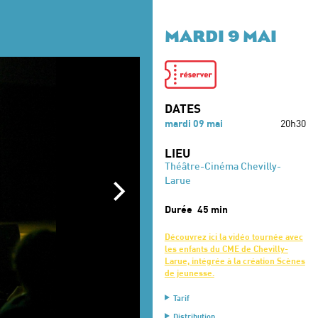
MARDI 9 MAI
DATES
mardi 09 mai
20h30
LIEU
Théâtre-Cinéma Chevilly-
Larue
Durée
45 min
Découvrez ici la vidéo tournée avec
les enfants du CME de Chevilly-
Larue, intégrée à la création Scènes
de jeunesse.
Tarif
Entrée Libre
Distribution