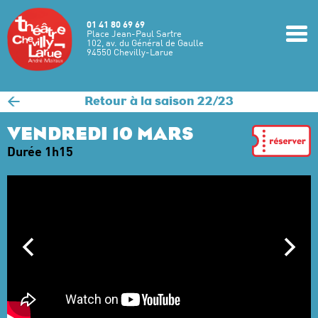
Aller au contenu principal
01 41 80 69 69
m
Place Jean-Paul Sartre
102, av. du Général de Gaulle
94550 Chevilly-Larue
<
Retour à la saison 22/23
VENDREDI 10 MARS
Durée 1h15