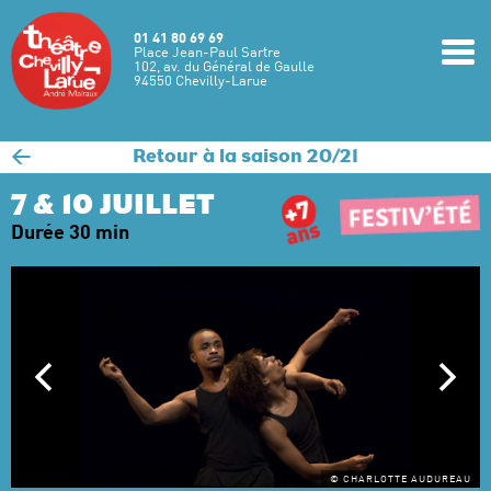
Aller au contenu principal
01 41 80 69 69
m
Place Jean-Paul Sartre
102, av. du Général de Gaulle
94550 Chevilly-Larue
<
Retour à la saison 20/21
7 & 10 JUILLET
Durée 30 min
© CHARLOTTE AUDUREAU