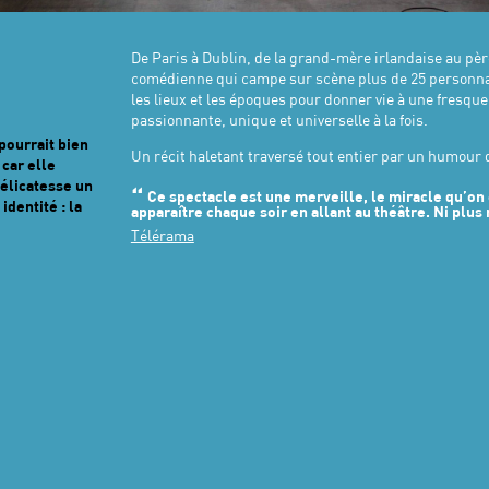
De Paris à Dublin, de la grand-mère irlandaise au pèr
comédienne qui campe sur scène plus de 25 personna
les lieux et les époques pour donner vie à une fresque
passionnante, unique et universelle à la fois.
 pourrait bien
Un récit haletant traversé tout entier par un humour 
 car elle
délicatesse un
Ce spectacle est une merveille, le miracle qu’on
dentité : la
apparaître chaque soir en allant au théâtre. Ni plus
Télérama