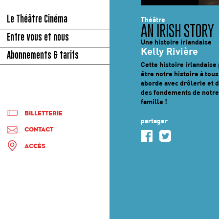
© DAVID JUNGMAN
Le Théâtre Cinéma
Théâtre
AN IRISH STORY
Entre vous et nous
Une histoire irlandaise
Kelly Rivière
Abonnements & tarifs
Cette histoire irlandaise
être notre histoire à tous
aborde avec drôlerie et 
des fondements de notre i
famille !
BILLETTERIE
partager
CONTACT
ACCÈS