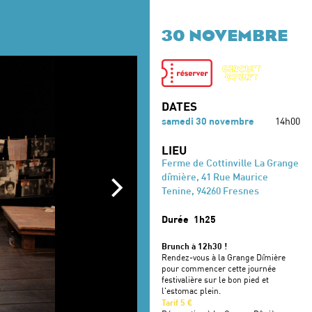
30 NOVEMBRE
DATES
samedi 30 novembre
14h00
LIEU
Ferme de Cottinville La Grange
dîmière, 41 Rue Maurice
Tenine, 94260 Fresnes
Durée
1h25
Brunch à 12h30 !
Rendez-vous à la Grange Dîmière
pour commencer cette journée
festivalière sur le bon pied et
l'estomac plein.
Tarif 5 €