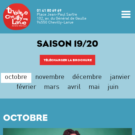
Aller au contenu principal
01 41 80 69 69
m
Place Jean-Paul Sartre
102, av. du Général de Gaulle
94550 Chevilly-Larue
SAISON 19/20
TÉLÉCHARGER LA BROCHURE
octobre
novembre
décembre
janvier
février
mars
avril
mai
juin
OCTOBRE