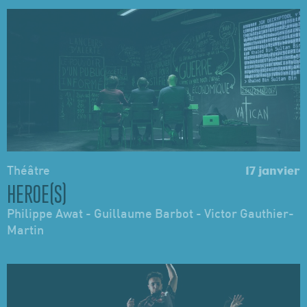
Théâtre
17 janvier
HEROE(S)
Philippe Awat - Guillaume Barbot - Victor Gauthier-
Martin