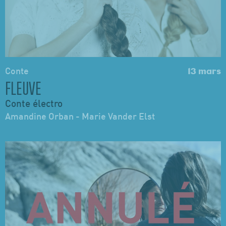
Conte
13 mars
FLEUVE
Conte électro
Amandine Orban - Marie Vander Elst