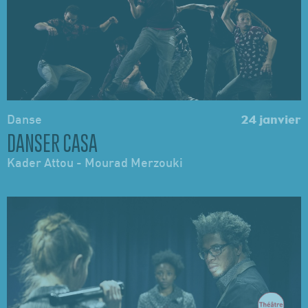
Danse
24 janvier
DANSER CASA
Kader Attou - Mourad Merzouki