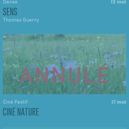
Danse
12 mai
SENS
Thomas Guerry
Ciné Festif
17 mai
CINÉ NATURE