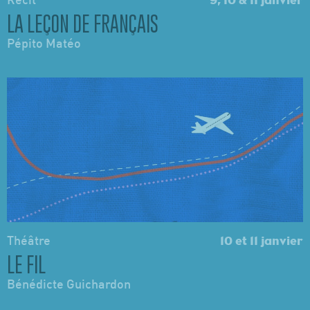
Récit
9, 10 & 11 janvier
LA LEÇON DE FRANÇAIS
Pépito Matéo
Théâtre
10 et 11 janvier
LE FIL
Bénédicte Guichardon