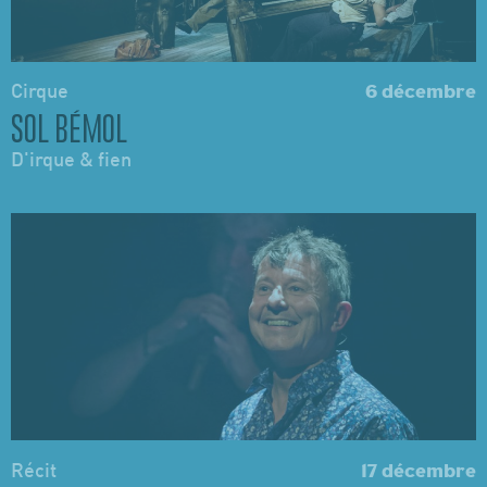
Cirque
6 décembre
SOL BÉMOL
D'irque & fien
Récit
17 décembre