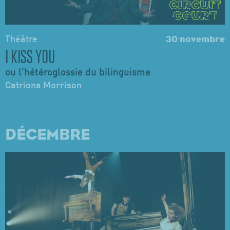
Théâtre
30 novembre
I KISS YOU
ou l'hétéroglossie du bilinguisme
Catriona Morrison
DÉCEMBRE