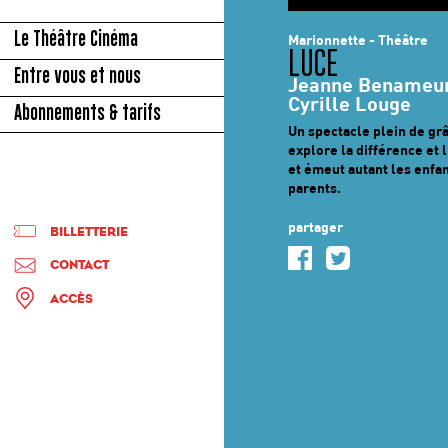
Le Théâtre Cinéma
Marionnette - Théâtre
LUCE
Entre vous et nous
Jeanne Benameur
Cyrille Louge
Abonnements & tarifs
Un spectacle plein de gr
explore la différence et 
et émeut autant les enfan
parents.
partager
BILLETTERIE
CONTACT
ACCÈS