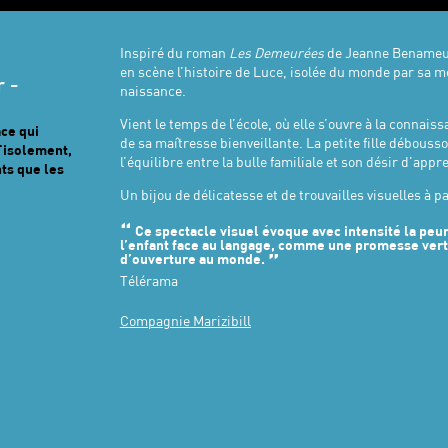
Inspiré du roman
Les Demeurées
de Jeanne Benameur
en scène l’histoire de Luce, isolée du monde par sa m
 -
naissance.
Vient le temps de l’école, où elle s’ouvre à la connais
âce qui
de sa maîtresse bienveillante. La petite fille débouss
l'isolement,
l’équilibre entre la bulle familiale et son désir d’appr
ts que les
Un bijou de délicatesse et de trouvailles visuelles à pa
Ce spectacle visuel évoque avec intensité la peur 
l’enfant face au langage, comme une promesse ver
d’ouverture au monde.
Télérama
Compagnie Marizibill