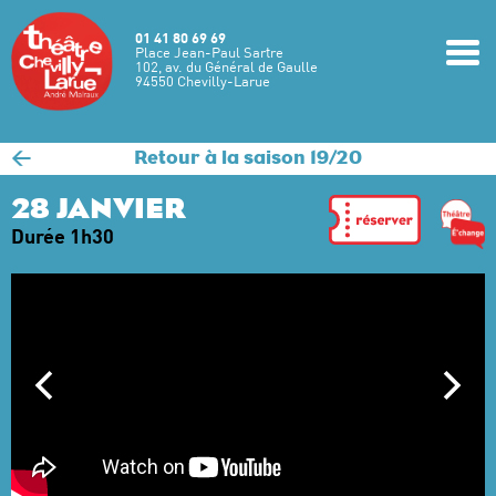
Aller au contenu principal
01 41 80 69 69
m
Place Jean-Paul Sartre
102, av. du Général de Gaulle
94550 Chevilly-Larue
<
Retour à la saison 19/20
28 JANVIER
Durée 1h30