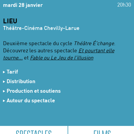
20h30
mardi 28 janvier
LIEU
Théâtre-Cinéma Chevilly-Larue
Deuxième spectacle du cycle
Théâtre É'change
.
Découvrez les autres spectacle
Et pourtant elle
tourne...
et
Fable ou Le Jeu de l'illusion
Tarif
19 €
Tarif plein
Distribution
13 €
Tarif réduit
Texte
Aiat Fayez
Production et soutiens
9 €
- 25 ans
Mise en scène
Matthieu Roy
Production
Veilleur®
Autour du spectacle
Interprètes
Gustave Akakpo, Caroline Maydat et
Veilleur® est conventionné par le Ministère de la
Évènements
Sophie Richelieu
Culture (DRAC Nouvelle-Aquitaine) et subventionné
Assistante à la mise en scène
Marion Conejero
par la Région Nouvelle-Aquitaine et la Ville de
Collaboration artistique
Johanna Silberstein
Poitiers.
Costumes et accessoires
Noémie Edel