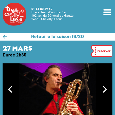
Aller au contenu principal
01 41 80 69 69
m
Place Jean-Paul Sartre
102, av. du Général de Gaulle
94550 Chevilly-Larue
<
Retour à la saison 19/20
27 MARS
Durée 2h30