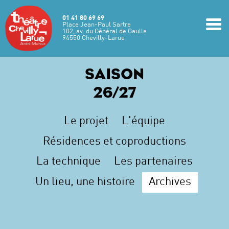
Aller au contenu principal
01 41 80 69 69
m
Place Jean-Paul Sartre
102, av. du Général de Gaulle
94550 Chevilly-Larue
SAISON
26/27
Le projet
L'équipe
Résidences et coproductions
La technique
Les partenaires
Un lieu, une histoire
Archives